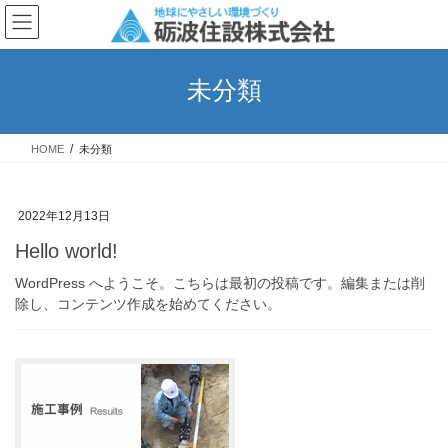
コ
ナ
ン
ビ
テ
ゲ
ン
ー
未分類
ツ
シ
へ
ョ
ス
ン
HOME
未分類
キ
に
ッ
移
プ
動
2022年12月13日
Hello world!
WordPress へようこそ。こちらは最初の投稿です。編集または削
除し、コンテンツ作成を始めてください。